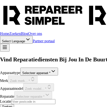
Home
Zoeken
Blog
Over ons
Partner portaal
Select Language
Vind Reparatiediensten Bij Jou In De Buur
Apparaattype
Selecteer apparaat
*
Merk
Zoek merk...
*
Apparaatmodel
Zoek model...
*
Reparatie
Selecteer reparatie
*
Locatie
Zoeken